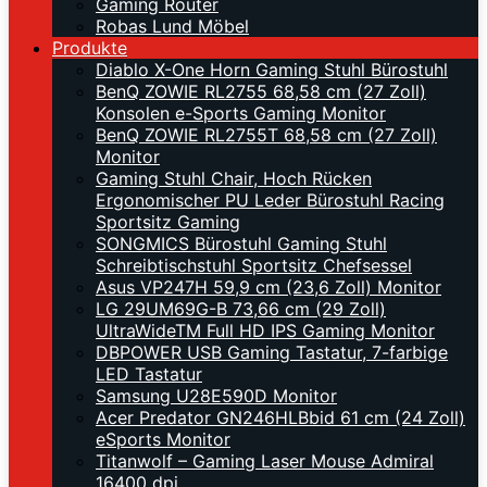
Gaming Router
Robas Lund Möbel
Produkte
Diablo X-One Horn Gaming Stuhl Bürostuhl
BenQ ZOWIE RL2755 68,58 cm (27 Zoll)
Konsolen e-Sports Gaming Monitor
BenQ ZOWIE RL2755T 68,58 cm (27 Zoll)
Monitor
Gaming Stuhl Chair, Hoch Rücken
Ergonomischer PU Leder Bürostuhl Racing
Sportsitz Gaming
SONGMICS Bürostuhl Gaming Stuhl
Schreibtischstuhl Sportsitz Chefsessel
Asus VP247H 59,9 cm (23,6 Zoll) Monitor
LG 29UM69G-B 73,66 cm (29 Zoll)
UltraWideTM Full HD IPS Gaming Monitor
DBPOWER USB Gaming Tastatur, 7-farbige
LED Tastatur
Samsung U28E590D Monitor
Acer Predator GN246HLBbid 61 cm (24 Zoll)
eSports Monitor
Titanwolf – Gaming Laser Mouse Admiral
16400 dpi