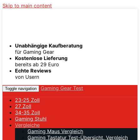
Skip to main content
Unabhängige Kaufberatung
für Gaming Gear
Kostenlose Lieferung
bereits ab 29 Euro
Echte Reviews
von Usern
Gaming Gear Test
Toggle navigation
23-25 Zoll
27 Zoll
34-35 Zoll
Gaming Stuhl
Vergleiche
Gaming Maus Vergleich
Gaming Tastatur Test-Übersicht, Vergleich