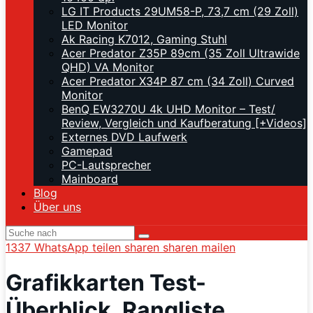
LG IT Products 29UM58-P, 73,7 cm (29 Zoll)
LED Monitor
Ak Racing K7012, Gaming Stuhl
Acer Predator Z35P 89cm (35 Zoll Ultrawide
QHD) VA Monitor
Acer Predator X34P 87 cm (34 Zoll) Curved
Monitor
BenQ EW3270U 4k UHD Monitor – Test/
Review, Vergleich und Kaufberatung [+Videos]
Externes DVD Laufwerk
Gamepad
PC-Lautsprecher
Mainboard
Blog
Über uns
1337
WhatsApp
teilen
sharen
sharen
mailen
Grafikkarten Test-
Überblick, Rangliste,